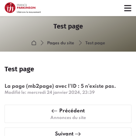
Passer à la navigation
Passer au formulaire de connexion
Passer au contenu principal
Passer aux options d'accessibilité
Passer au pied de page
Ignorer les options d'accessibilité
Test page
Accueil
Pages du site
Test page
Test page
Conditions d’achèvement
La page (mb2page) avec l'ID : 5 n'existe pas.
Modifié le: mercredi 24 janvier 2024, 23:39
Précédent
Annonces du site
Suivant