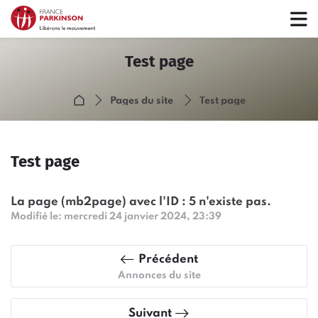
Passer à la navigation
Passer au formulaire de connexion
Passer au contenu principal
Passer aux options d'accessibilité
Passer au pied de page
Ignorer les options d'accessibilité
Test page
Accueil
Pages du site
Test page
Test page
Conditions d’achèvement
La page (mb2page) avec l'ID : 5 n'existe pas.
Modifié le: mercredi 24 janvier 2024, 23:39
Précédent
Annonces du site
Suivant