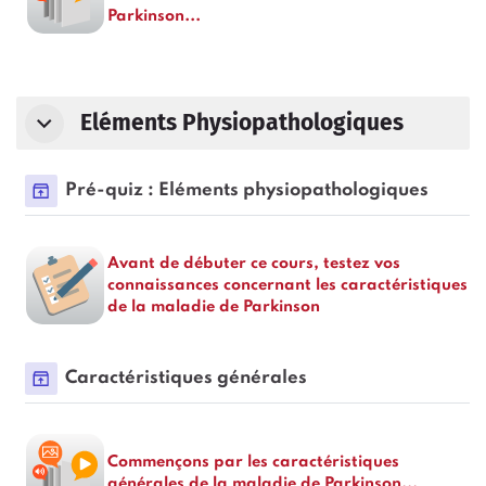
Parkinson...
Eléments Physiopathologiques
Paque
Pré-quiz : Eléments physiopathologiques
Avant de débuter ce cours, testez vos
connaissances concernant les caractéristiques
de la maladie de Parkinson
Paquetage SCORM
Caractéristiques générales
Commençons par les caractéristiques
générales de la maladie de Parkinson...